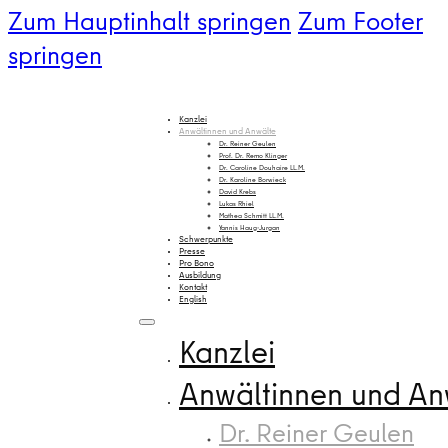
Zum Hauptinhalt springen
Zum Footer
springen
Kanzlei
Anwältinnen und Anwälte
Dr. Reiner Geulen
Prof. Dr. Remo Klinger
Dr. Caroline Douhaire LL.M.
Dr. Karoline Borwieck
David Krebs
Lukas Rhiel
Mathea Schmitt LL.M.
Yannis Haug-Jurgan
Schwerpunkte
Presse
Pro Bono
Ausbildung
Kontakt
English
Kanzlei
Anwältinnen und An
Dr. Reiner Geulen