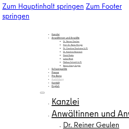
Zum Hauptinhalt springen
Zum Footer
springen
Kanzlei
Anwältinnen und Anwälte
Dr. Reiner Geulen
Prof. Dr. Remo Klinger
Dr. Caroline Douhaire LL.M.
Dr. Karoline Borwieck
David Krebs
Lukas Rhiel
Mathea Schmitt LL.M.
Yannis Haug-Jurgan
Schwerpunkte
Presse
Pro Bono
Ausbildung
Kontakt
English
Kanzlei
Anwältinnen und An
Dr. Reiner Geulen