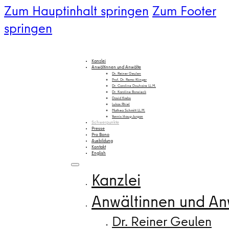
Zum Hauptinhalt springen
Zum Footer
springen
Kanzlei
Anwältinnen und Anwälte
Dr. Reiner Geulen
Prof. Dr. Remo Klinger
Dr. Caroline Douhaire LL.M.
Dr. Karoline Borwieck
David Krebs
Lukas Rhiel
Mathea Schmitt LL.M.
Yannis Haug-Jurgan
Schwerpunkte
Presse
Pro Bono
Ausbildung
Kontakt
English
Kanzlei
Anwältinnen und An
Dr. Reiner Geulen